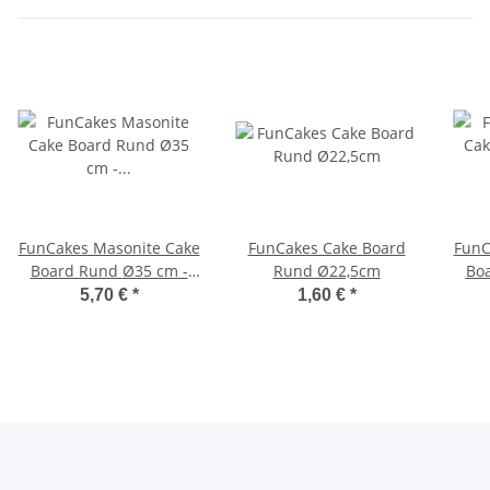
FunCakes Masonite Cake
FunCakes Cake Board
FunC
Board Rund Ø35 cm -
Rund Ø22,5cm
Board
Weiß
5,70 €
*
1,60 €
*