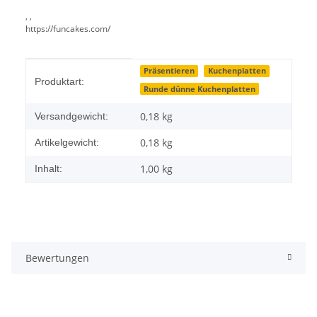
, ,
https://funcakes.com/
Produkteigenschaft
Wert
Präsentieren
Kuchenplatten
Produktart:
Runde dünne Kuchenplatten
0,18 kg
Versandgewicht:
0,18
kg
Artikelgewicht:
1,00 kg
Inhalt:
Bewertungen