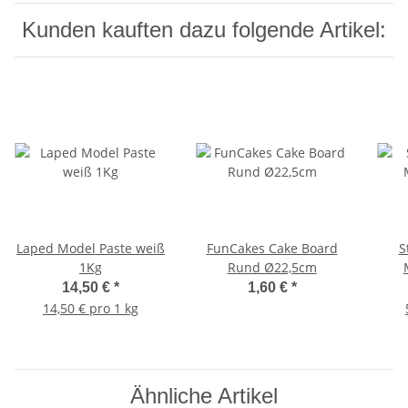
Kunden kauften dazu folgende Artikel:
Laped Model Paste weiß
FunCakes Cake Board
Sta
1Kg
Rund Ø22,5cm
14,50 €
*
1,60 €
*
14,50 € pro 1 kg
Ähnliche Artikel