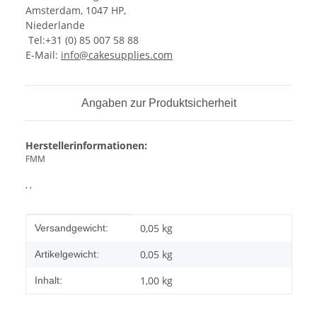
Amsterdam, 1047 HP,
Niederlande
Tel:+31 (0) 85 007 58 88
E-Mail:
info@cakesupplies.com
Angaben zur Produktsicherheit
Herstellerinformationen:
FMM
, ,
Produkteigenschaft
Wert
0,05 kg
Versandgewicht:
0,05
kg
Artikelgewicht:
1,00 kg
Inhalt: