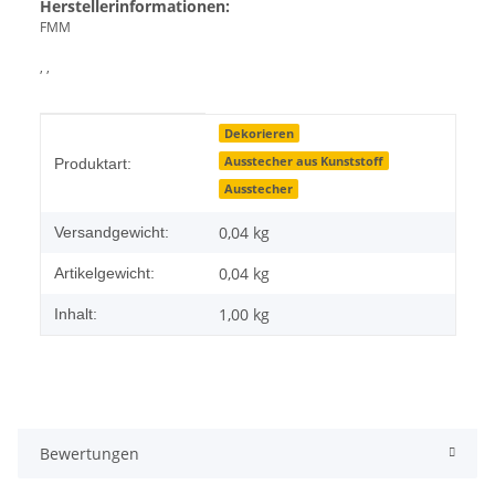
Herstellerinformationen:
FMM
, ,
Produkteigenschaft
Wert
Dekorieren
Ausstecher aus Kunststoff
Produktart:
Ausstecher
0,04 kg
Versandgewicht:
0,04
kg
Artikelgewicht:
1,00 kg
Inhalt:
Bewertungen