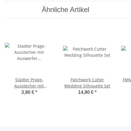
Ähnliche Artikel
Städter Präge-
Patchwork Cutter
FMM
Ausstecher mit
Wedding Silhouette Set
Auswerfer Fussball 5 cm
3,90 €
*
14,90 €
*