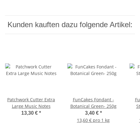
Kunden kauften dazu folgende Artikel:
Patchwork Cutter Extra
FunCakes Fondant -
Fu
Large Music Notes
Botanical Green- 250g
S
13,30 €
*
3,40 €
*
13,60 € pro 1 kg