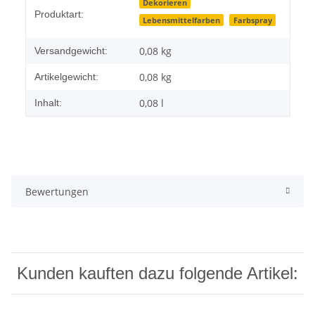
Produkteigenschaft
Wert
Dekorieren
Produktart:
Lebensmittelfarben
Farbspray
0,08 kg
Versandgewicht:
0,08
kg
Artikelgewicht:
0,08 l
Inhalt:
Bewertungen
Kunden kauften dazu folgende Artikel: