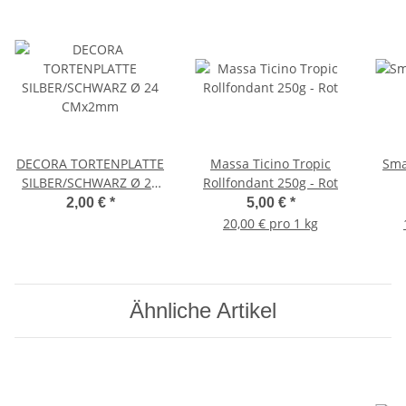
DECORA TORTENPLATTE
Massa Ticino Tropic
Sma
SILBER/SCHWARZ Ø 24
Rollfondant 250g - Rot
CMx2mm
2,00 €
*
5,00 €
*
20,00 € pro 1 kg
Ähnliche Artikel