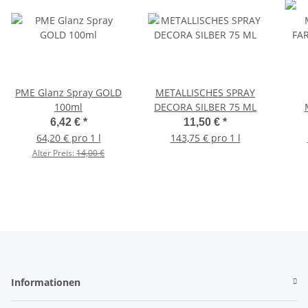
PME Glanz Spray GOLD
METALLISCHES SPRAY
100ml
DECORA SILBER 75 ML
FA
6,42 €
*
11,50 €
*
64,20 € pro 1 l
143,75 € pro 1 l
Alter Preis:
14,00 €
Informationen