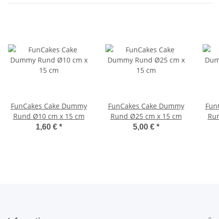
FunCakes Cake Dummy
FunCakes Cake Dummy
Fun
Rund Ø10 cm x 15 cm
Rund Ø25 cm x 15 cm
1,60 €
*
5,00 €
*