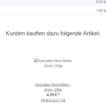
0,25
k
1,00 k
Kunden kauften dazu folgende Artikel:
FunCakes Deco Melts -
Grün- 250g
4,70 €
*
18,80 € pro 1 kg