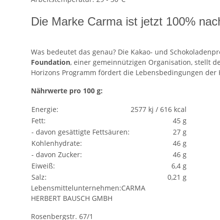
Die Marke Carma ist jetzt 100% nach
Was bedeutet das genau? Die Kakao- und Schokoladenpro
Foundation
, einer gemeinnützigen Organisation, stellt 
Horizons Programm fördert die Lebensbedingungen der K
Nährwerte pro 100 g:
Energie:
2577 kj / 616 kcal
Fett:
45 g
- davon gesättigte Fettsäuren:
27 g
Kohlenhydrate:
46 g
- davon Zucker:
46 g
Eiweiß:
6,4 g
Salz:
0,21 g
Lebensmittelunternehmen:CARMA
HERBERT BAUSCH GMBH
Rosenbergstr. 67/1