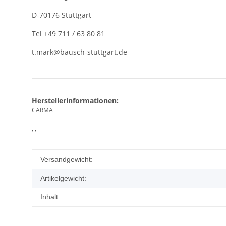
D-70176 Stuttgart
Tel +49 711 / 63 80 81
t.mark@bausch-stuttgart.de
Herstellerinformationen:
CARMA
, ,
Produkteigenschaft
Wert
Versandgewicht:
Artikelgewicht:
Inhalt: