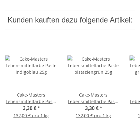
Kunden kauften dazu folgende Artikel:
Cake-Masters
Cake-Masters
Lebensmittelfarbe Paste
Lebensmittelfarbe Paste
Lebe
indigoblau 25g
pistaziengrün 25g
gr
3,30 €
*
3,30 €
*
132,00 € pro 1 kg
132,00 € pro 1 kg
1