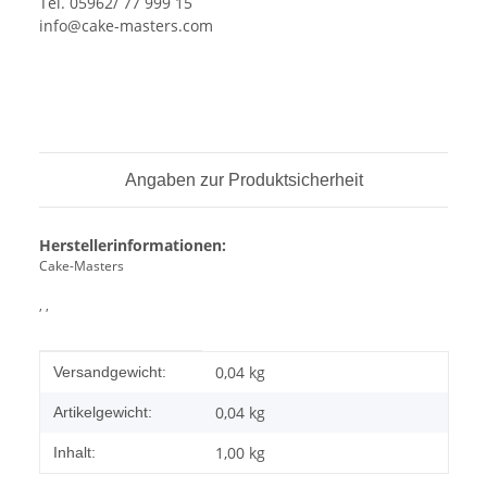
Tel. 05962/ 77 999 15
info@cake-masters.com
Angaben zur Produktsicherheit
Herstellerinformationen:
Cake-Masters
, ,
Produkteigenschaft
Wert
0,04 kg
Versandgewicht:
0,04
kg
Artikelgewicht:
1,00 kg
Inhalt: