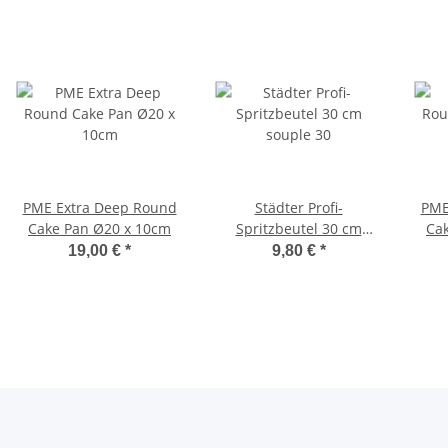
PME Extra Deep Round
Städter Profi-
PME
Cake Pan Ø20 x 10cm
Spritzbeutel 30 cm
Ca
souple 30
19,00 €
*
9,80 €
*