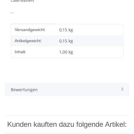
Cake-Masters
, ,
Produkteigenschaft
Wert
0,15 kg
Versandgewicht:
0,15
kg
Artikelgewicht:
1,00 kg
Inhalt:
Bewertungen
Kunden kauften dazu folgende Artikel: