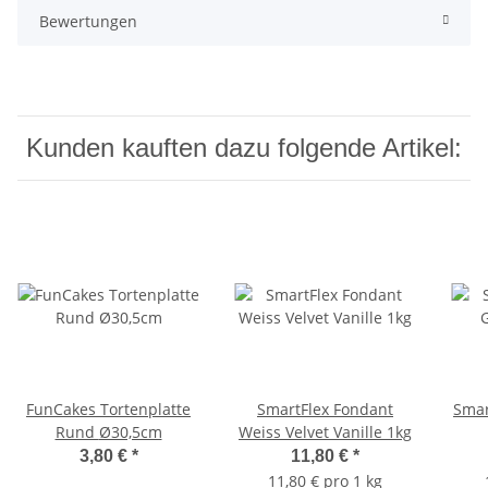
Bewertungen
Kunden kauften dazu folgende Artikel:
FunCakes Tortenplatte
SmartFlex Fondant
Smar
Rund Ø30,5cm
Weiss Velvet Vanille 1kg
3,80 €
*
11,80 €
*
11,80 € pro 1 kg