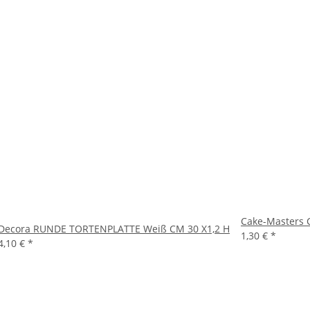
Cake-Masters 
Decora RUNDE TORTENPLATTE Weiß CM 30 X1,2 H
1,30 €
*
4,10 €
*