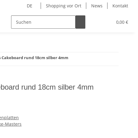
DE
Shopping vor Ort
News
Kontakt
Hersteller
0,00 €
 Cakeboard rund 18cm silber 4mm
board rund 18cm silber 4mm
nplatten
ke-Masters