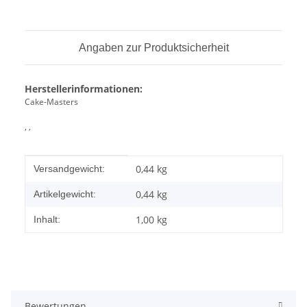
Angaben zur Produktsicherheit
Herstellerinformationen:
Cake-Masters
, ,
Produkteigenschaft
Wert
0,44 kg
Versandgewicht:
0,44
kg
Artikelgewicht:
1,00 kg
Inhalt:
Bewertungen