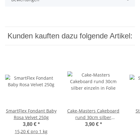
Kunden kauften dazu folgende Artikel:
SmartFlex Fondant Baby
Cake-Masters Cakeboard
Städ
Rosa Velvet 250g
rund 30cm silber
einzeln in Folie
3,80 €
*
3,90 €
*
15,20 € pro 1 kg