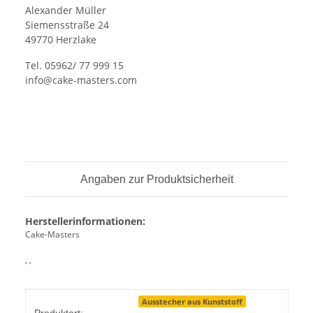
Alexander Müller
Siemensstraße 24
49770 Herzlake
Tel. 05962/ 77 999 15
info@cake-masters.com
Angaben zur Produktsicherheit
Herstellerinformationen:
Cake-Masters
, ,
Produkteigenschaft
Wert
Ausstecher aus Kunststoff
Produktart: