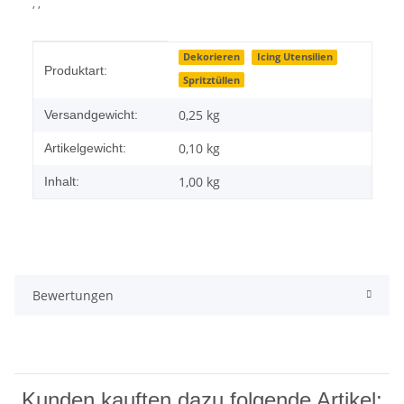
, ,
Produkteigenschaft
Wert
Dekorieren
Icing Utensilien
Produktart:
Spritztüllen
0,25 kg
Versandgewicht:
0,10
kg
Artikelgewicht:
1,00 kg
Inhalt:
Bewertungen
Kunden kauften dazu folgende Artikel: