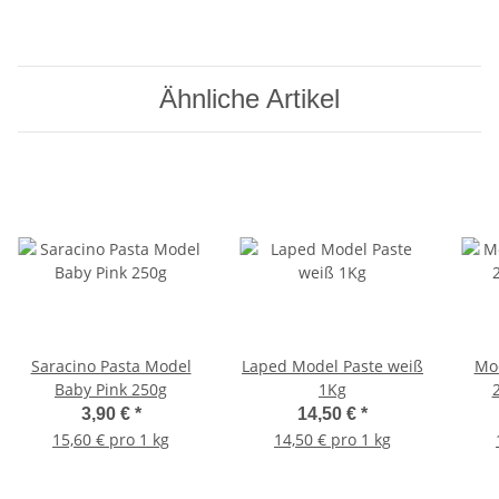
Ähnliche Artikel
Saracino Pasta Model
Laped Model Paste weiß
Mod
Baby Pink 250g
1Kg
3,90 €
*
14,50 €
*
15,60 € pro 1 kg
14,50 € pro 1 kg