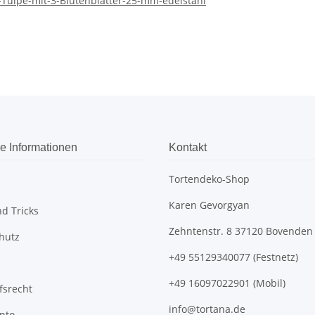
-Tulpe-mit-3-Blutenblatter-25-mm-edelstahl
e Informationen
Kontakt
Tortendeko-Shop
Karen Gevorgyan
d Tricks
Zehntenstr. 8 37120 Bovenden
hutz
+49 55129340077 (Festnetz)
+49 16097022901 (Mobil)
fsrecht
info@tortana.de
nto