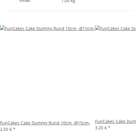
1,00 kg
Inhalt:
FunCakes Cake Du
FunCakes Cake Dummy Rund 10cm -Ø15cm-
3,20 €
*
2,50 €
*