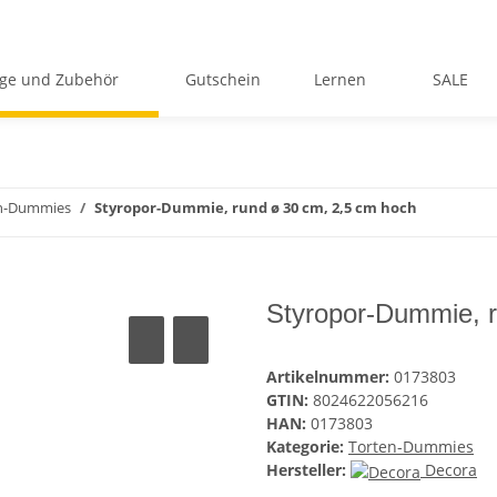
ge und Zubehör
Gutschein
Lernen
SALE
n-Dummies
Styropor-Dummie, rund ø 30 cm, 2,5 cm hoch
Styropor-Dummie, r
Artikelnummer:
0173803
GTIN:
8024622056216
HAN:
0173803
Kategorie:
Torten-Dummies
Hersteller:
Decora