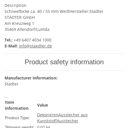
Description
Schneeflocke ca. 40 / 55 mm WeißHersteller:Städter
STÄDTER GmbH
Am Kreuzweg 1
35469 Allendorf/Lumda
Tel.:
+49 6407 4034 1000
E-Mail:
info@staedter.de
Product safety information
Manufacturer information:
Städter
, ,
Item
Value
information
Dekorieren
Ausstecher aus
Product Type:
Kunststoff
Ausstecher
0,07 kg
Shipping weight: