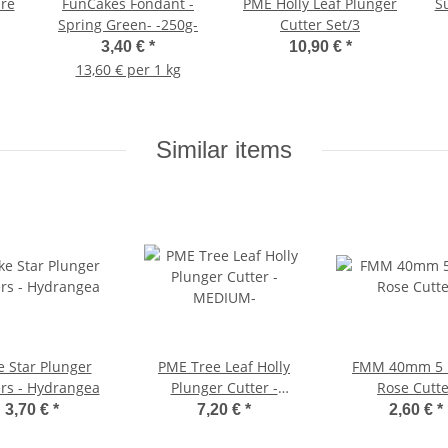
ire
FunCakes Fondant -
PME Holly Leaf Plunger
Su
Spring Green- -250g-
Cutter Set/3
3,40 €
*
10,90 €
*
13,60 € per 1 kg
Similar items
e Star Plunger
PME Tree Leaf Holly
FMM 40mm 5 P
ers - Hydrangea
Plunger Cutter -
Rose Cutte
MEDIUM-
3,70 €
*
7,20 €
*
2,60 €
*