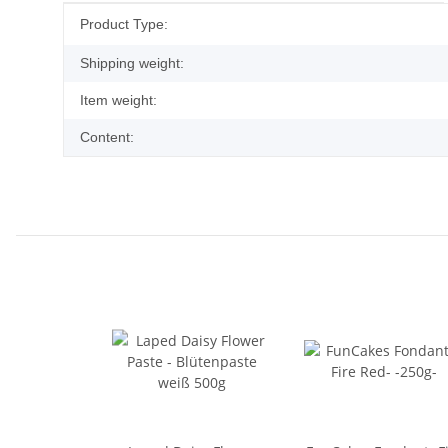
Item information
Value
Product Type:
Shipping weight:
Item weight:
Content: