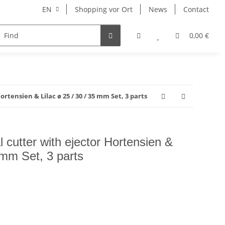
EN
Shopping vor Ort
News
Contact
Hersteller
0,00 €
rtensien & Lilac ø 25 / 30 / 35 mm Set, 3 parts
l cutter with ejector Hortensien &
 mm Set, 3 parts