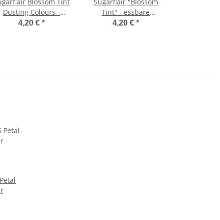
garflair Blossom Tint
Sugarflair "Blossom
Dusting Colours -
Tint" - essbare
Spring Green
Puderfarbe - Farbe:
4,20 €
*
4,20 €
*
FOLIAGE GREEN 2g
etal
r