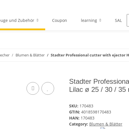
euge und Zubehör
Coupon
learning
SALE
echer
Blumen & Blätter
Stadter Professional cutter with ejector Ho
Stadter Professiona
Lilac ø 25 / 30 / 35
SKU:
170483
GTIN:
4018598170483
HAN:
170483
Category:
Blumen & Blätter