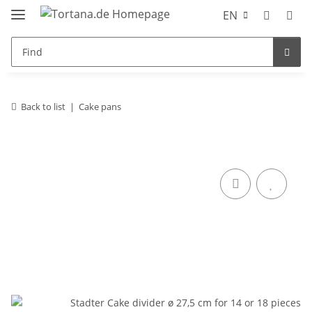
EN
Back to list
Cake pans