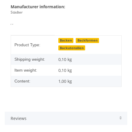
Manufacturer information:
Städter
, ,
Item information
Value
Backen
Backformen
Product Type:
Backutensilien
0,10 kg
Shipping weight:
0,10
kg
Item weight:
1,00 kg
Content:
Reviews