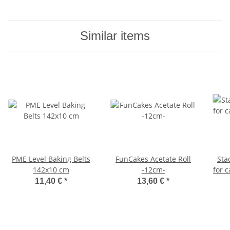
Similar items
PME Level Baking Belts
FunCakes Acetate Roll
Stadter So
142x10 cm
-12cm-
for c
11,40 €
*
13,60 €
*