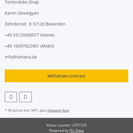
Tortendeko-Shop
Karen Gevorgyan
Zehntenstr. 8 37120 Bovenden
+49 55129340077 (Home)
+49 16097022901 (Mobil)
info@tortana.de
Withdraw contract
* All prices incl. VAT, plus
shipping fees
Visitor counter: 2357235
Powered by
JTL-Shop