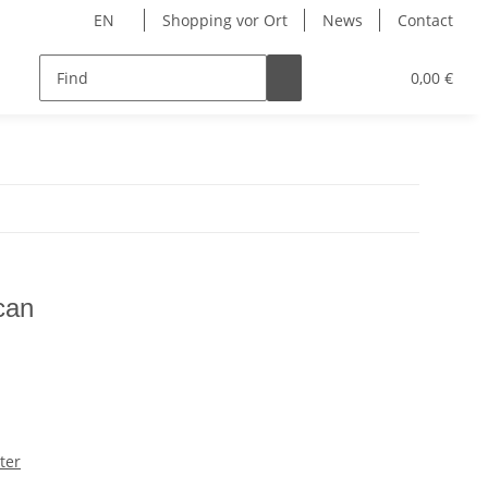
EN
Shopping vor Ort
News
Contact
Hersteller
0,00 €
can
ter