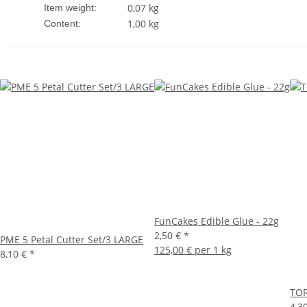
0,07
kg
Item weight:
1,00 kg
Content:
FunCakes Edible Glue - 22g
2,50 €
*
PME 5 Petal Cutter Set/3 LARGE
125,00 € per 1 kg
8,10 €
*
TOR
4,3