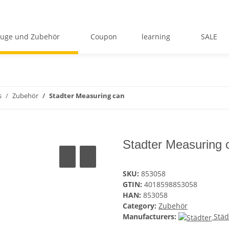
uge und Zubehör
Coupon
learning
SALE
s
Zubehör
Stadter Measuring can
Stadter Measuring 
SKU:
853058
GTIN:
4018598853058
HAN:
853058
Category:
Zubehör
Manufacturers:
Städ