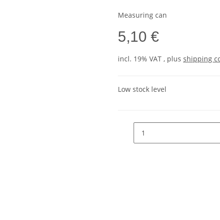
Measuring can
5,10 €
incl. 19% VAT , plus
shipping c
Low stock level