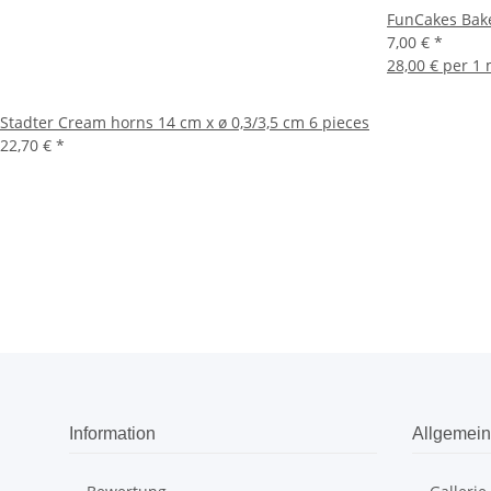
FunCakes Bak
7,00 €
*
28,00 € per 1 
Stadter Cream horns 14 cm x ø 0,3/3,5 cm 6 pieces
22,70 €
*
Information
Allgemein