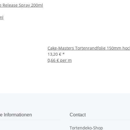
e Release Spray 200ml
ml
Cake-Masters Tortenrandfolie 150mm hoch
13,20 €
*
0,66 € per m
e Informationen
Contact
Tortendeko-Shop