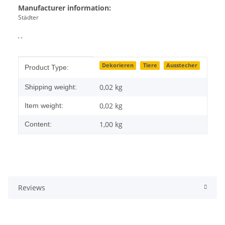
Manufacturer information:
Städter
, ,
Item information
Value
Dekorieren
Tiere
Ausstecher
Product Type:
0,02 kg
Shipping weight:
0,02
kg
Item weight:
1,00 kg
Content:
Reviews