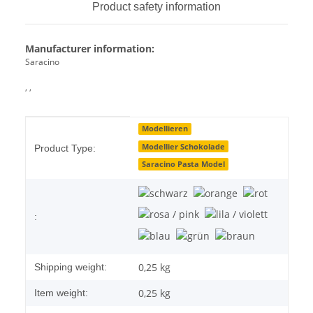
Product safety information
Manufacturer information:
Saracino
, ,
Item information
Value
Modellieren
Modellier Schokolade
Product Type:
Saracino Pasta Model
:
0,25 kg
Shipping weight:
0,25
kg
Item weight: