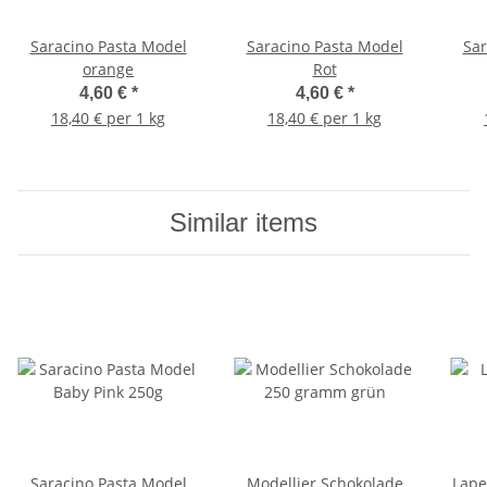
Saracino Pasta Model
Saracino Pasta Model
Sar
orange
Rot
4,60 €
*
4,60 €
*
18,40 € per 1 kg
18,40 € per 1 kg
Similar items
Saracino Pasta Model
Modellier Schokolade
Lape