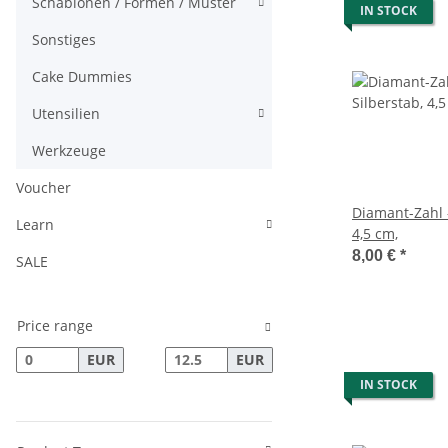
Schablonen / Formen / Muster
IN STOCK
Sonstiges
Cake Dummies
Utensilien
Werkzeuge
Voucher
Diamant-Zahl 
Learn
4,5 cm,
8,00 €
*
SALE
Price range
EUR
EUR
IN STOCK