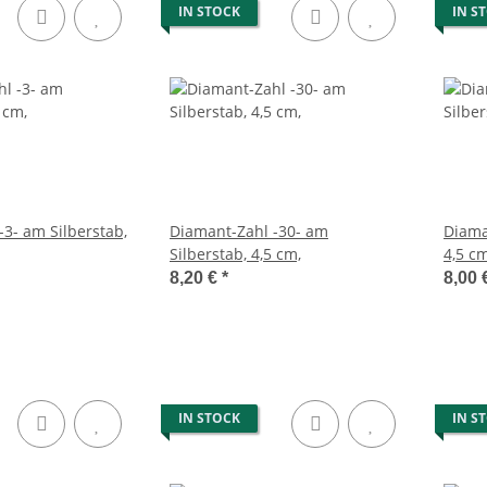
IN STOCK
IN S
-3- am Silberstab,
Diamant-Zahl -30- am
Diama
Silberstab, 4,5 cm,
4,5 cm
8,20 €
*
8,00 
IN STOCK
IN S