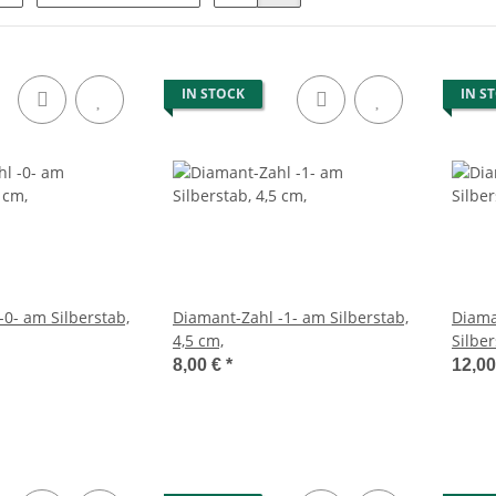
IN STOCK
IN S
-0- am Silberstab,
Diamant-Zahl -1- am Silberstab,
Diama
4,5 cm,
Silber
8,00 €
*
12,0