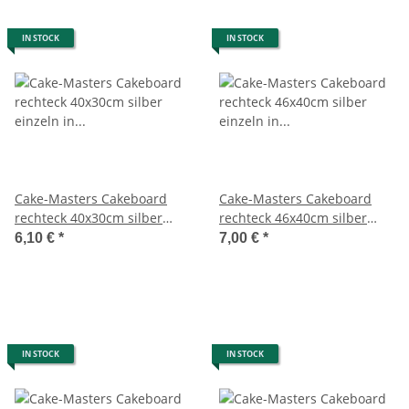
IN STOCK
IN STOCK
Cake-Masters Cakeboard
Cake-Masters Cakeboard
rechteck 40x30cm silber
rechteck 46x40cm silber
einzeln in Folie
einzeln in Folie
6,10 €
*
7,00 €
*
IN STOCK
IN STOCK