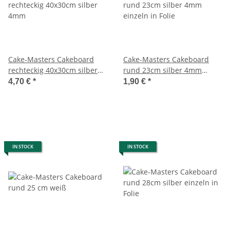
Cake-Masters Cakeboard
Cake-Masters Cakeboard
rechteckig 40x30cm silber
rund 23cm silber 4mm
4mm
einzeln in Folie
4,70 €
*
1,90 €
*
IN STOCK
IN STOCK