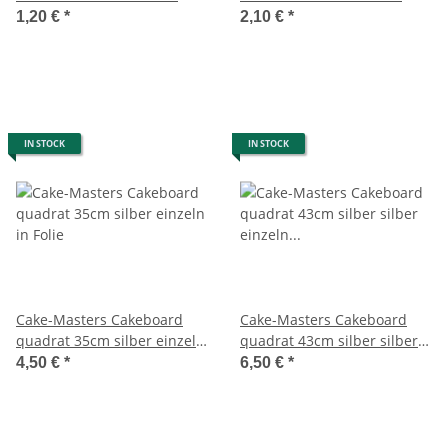
1,20 €
*
2,10 €
*
IN STOCK
IN STOCK
Cake-Masters Cakeboard
Cake-Masters Cakeboard
quadrat 35cm silber einzeln
quadrat 43cm silber silber
in Folie
einzeln in Folie
4,50 €
*
6,50 €
*