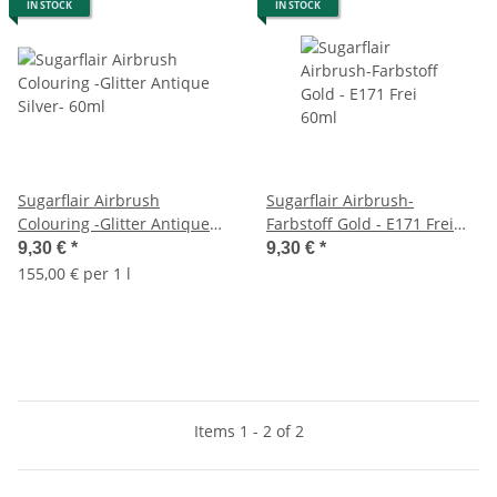
IN STOCK
IN STOCK
Sugarflair Airbrush
Sugarflair Airbrush-
Colouring -Glitter Antique
Farbstoff Gold - E171 Frei
Silver- 60ml
60ml
9,30 €
*
9,30 €
*
155,00 € per 1 l
Items 1 - 2 of 2